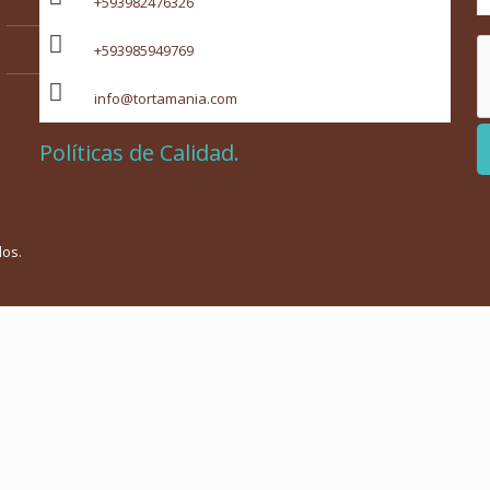
+593982476326
Po
+593985949769
info@tortamania.com
Políticas de Calidad.
dos.