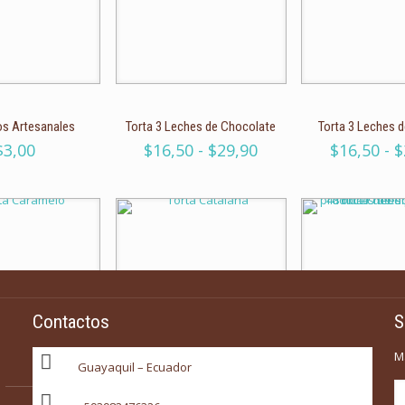
os Artesanales
Torta 3 Leches de Chocolate
Torta 3 Leches 
Rango
$
3,00
$
16,50
-
$
29,90
$
16,50
-
$
de
precios:
desde
$16,50
hasta
$29,90
Contactos
S
M
Guayaquil – Ecuador