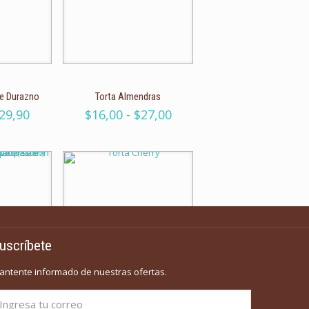
de Durazno
Torta Almendras
Rango
Rango
29,90
$
16,00
-
$
27,00
de
de
precios:
precios:
desde
desde
$16,50
$16,00
hasta
hasta
$29,90
$27,00
uscríbete
antente informado de nuestras ofertas.